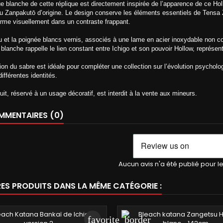
ue blanche de cette réplique est directement inspirée de l’apparence de ce Ho
u Zanpakutō d’origine. Le design conserve les éléments essentiels de Tensa
orme visuellement dans un contraste frappant.
u et la poignée blancs vernis, associés à une lame en acier inoxydable non c
 blanche rappelle le lien constant entre Ichigo et son pouvoir Hollow, représenté
on du sabre est idéale pour compléter une collection sur l’évolution psychologiqu
ifférentes identités.
uit, réservé à un usage décoratif, est interdit à la vente aux mineurs.
MENTAIRES (0)
Aucun avis n'a été publié pour 
RES PRODUITS DANS LA MÊME CATÉGORIE :
favorite_border