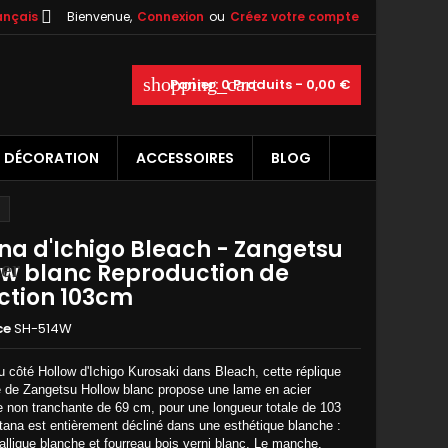

ançais
Bienvenue,
Connexion
ou
Créez votre compte
×
×
×
shopping_cart
Panier:
0
Produits - 0,00 €
DÉCORATION
ACCESSOIRES
BLOG
n
s
na d'Ichigo Bleach - Zangetsu
er
ow blanc Reproduction de
ection 103cm
ce
SH-514W
u côté Hollow d'Ichigo Kurosaki dans Bleach, cette réplique
e de Zangetsu Hollow blanc propose une lame en acier
e non tranchante de 69 cm, pour une longueur totale de 103
tana est entièrement décliné dans une esthétique blanche :
llique blanche et fourreau bois verni blanc. Le manche,