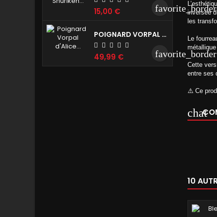
L’esthétiq
favorite_border
15,00 €
inversée d
les transf
POIGNARD VORPAL D'ALICE MADNESS RETURNS REPRODUCTION DE COLLECTION 45CM
Le fourrea
métallique
favorite_border
49,99 €
Cette versi
entre ses d
⚠️ Ce prod
COM
10 AUT