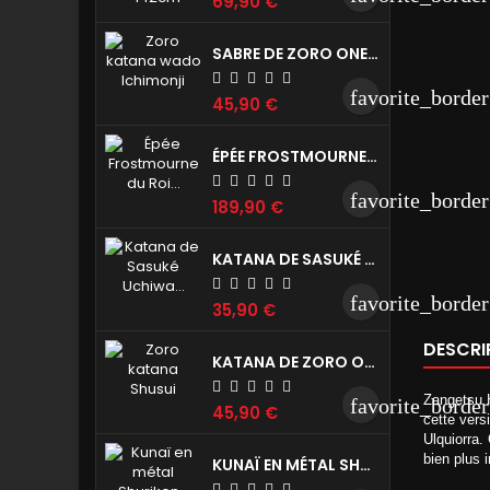
69,90 €
SABRE DE ZORO ONE PIECE - WADO ICHIMONJI RÉPLIQUE DE COLLECTION 104CM
favorite_border
45,90 €
ÉPÉE FROSTMOURNE DU ROI LICHE WORLD OF WARCRAFT RÉPLIQUE DE COLLECTION 107CM
favorite_border
189,90 €
KATANA DE SASUKÉ UCHIWA NOIR NARUTO - KUSANAGI REPLIQUE DE COLLECTION 102CM
favorite_border
35,90 €
DESCRI
KATANA DE ZORO ONE PIECE - SHUSUI REPRODUCTION DE DÉCORATION 104CM
Zangetsu H
favorite_border
45,90 €
cette vers
Ulquiorra.
bien plus i
KUNAÏ EN MÉTAL SHURIKEN NARUTO RÉPLIQUE DE DÉCORATION 26CM