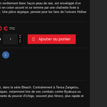
un revêtement blanc façon peau de raie, est enveloppé d’un
 en coton assorti et se termine par une chaînette fixée à
é. Une pièce atypique, pensée pour les fans de l’univers Hollow
0 €
TTC
Ajouter au panier
é

ki, dans la série Bleach. Contrairement à Tensa Zangetsu,
critiques, notamment lors de ses combats contre Byakuya ou
rante du pouvoir d’Ichigo, souvent plus féroce, plus rapide et