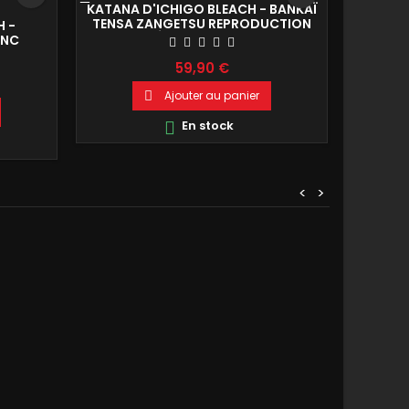
KATANA D'ICHIGO BLEACH - BANKAÏ
C
TENSA ZANGETSU REPRODUCTION
H -
DE DÉCORATION 142CM
ANC
 142CM
59,90 €
Ajouter au panier

En stock

<
>