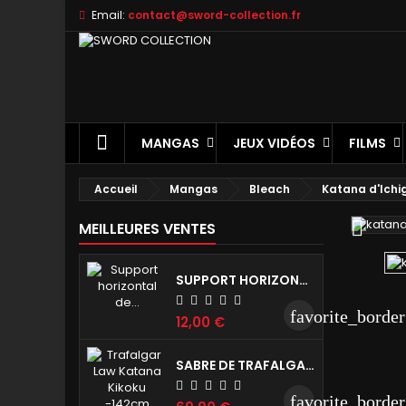
Email:
contact@sword-collection.fr
A
C
C
add
Vo
No
d'e
MANGAS
JEUX VIDÉOS
FILMS
Accueil
Mangas
Bleach
Katana d'Ichi

MEILLEURES VENTES
SUPPORT HORIZONTAL DE KATANA - 1 NIVEAU
favorite_border
12,00 €
SABRE DE TRAFALGAR LAW ONE PIECE - KIKOKU RÉPLIQUE DE COLLECTION 142 CM
favorite_border