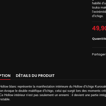
habillé d’
tsuka maki
l’extrémit
d’Ichigo.
49,9
Quantit
Partager
PTION
DÉTAILS DU PRODUIT
ollow blanc représente la manifestation intérieure du Hollow d’Ichigo Kurosa
ion évoque le double maléfique d’Ichigo, celui qui surgit lors des moments 
 Ce Hollow intérieur n’est pas seulement un ennemi : il devient une partie intég
nstable.