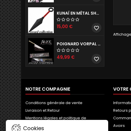
KUNAÏ EN MÉTAL SHURIKEN NARUTO RÉPLIQUE DE DÉCORATION 26CM
15,00 €
favorite_border
Affichage
POIGNARD VORPAL D'ALICE MADNESS RETURNS REPRODUCTION DE COLLECTION 45CM
49,99 €
favorite_border
NOTRE COMPAGNIE
VOTRE
Conditions générale de vente
Informat
Livraison et Retour
Retours p
Mentions légales et politique de
Comman
confidentialité
Avoirs
Cookies