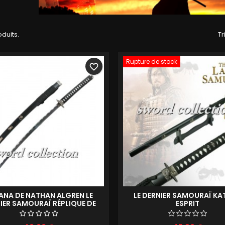
oduits.
Tr
Rupture de stock
favorite_border
ANA DE NATHAN ALGREN LE
LE DERNIER SAMOURAÏ K
IER SAMOURAÏ RÉPLIQUE DE
ESPRIT
COLLECTION 104CM