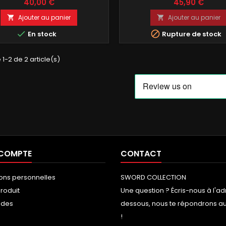
40,00 €
45,90 €
Ajouter au panier
Ajouter au panier




En stock
Rupture de stock
 1-2 de 2 article(s)
 COMPTE
CONTACT
ions personnelles
SWORD COLLECTION
roduit
Une question ? Écris-nous à l'ad
des
dessous, nous te répondrons au 
!