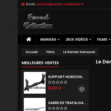
Email:
contact@sword-collection.fr
A
(
C
C
add_circle_outline
((
Vo
No
d'e
MANGAS
JEUX VIDÉOS
FILMS
Accueil
Films
Le Dernier Samourai
Le De
MEILLEURES VENTES
SUPPORT HORIZONTAL DE KATANA - 1 NIVEAU
12,00 €
favorite_border
SABRE DE TRAFALGAR LAW ONE PIECE - KIKOKU RÉPLIQUE DE COLLECTION 142 CM