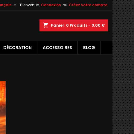

ançais
Bienvenue,
Connexion
ou
Créez votre compte
×
×
×
×
shopping_cart
Panier:
0
Produits - 0,00 €
DÉCORATION
ACCESSOIRES
BLOG
)
n
s