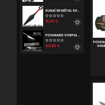
KUNAÏ EN MÉTAL SHURIKEN NARUTO RÉPLIQUE DE DÉCORATION 26CM
15,00 €
favorite_border
POIGNARD VORPAL D'ALICE MADNESS RETURNS REPRODUCTION DE COLLECTION 45CM
POIGN
49,99 €
GAME
favorite_border