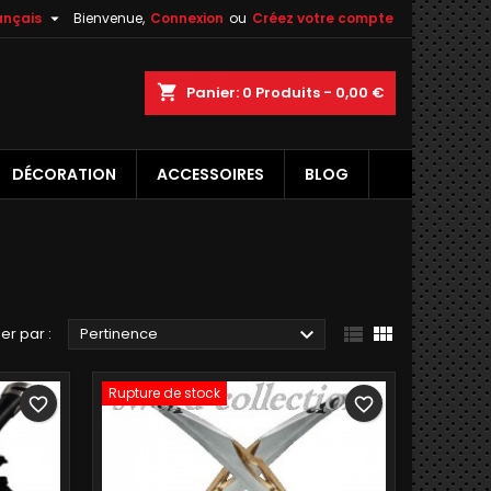

ançais
Bienvenue,
Connexion
ou
Créez votre compte
×
×
×
×
shopping_cart
Panier:
0
Produits - 0,00 €
DÉCORATION
ACCESSOIRES
BLOG
)
n
s



ier par :
Pertinence
Rupture de stock
favorite_border
favorite_border