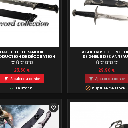
DAGUE DE THRANDUIL
DAGUE DARD DE FRODON
ODUCTION DE DÉCORATION
SEIGNEUR DES ANNEA
29CM
REPRODUCTION DE COLLE
28CM
25,50 €
29,90 €
Ajouter au panier
Ajouter au panier




En stock
Rupture de stock
favorite_border