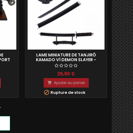
DE
LAME MINIATURE DE TANJIRŌ
PORT
KAMADO V1 DEMON SLAYER -
KAWADO TENJIRO REPRODUCTION
DE COLLECTION 45CM
29,90 €
Ajouter au panier


Rupture de stock
