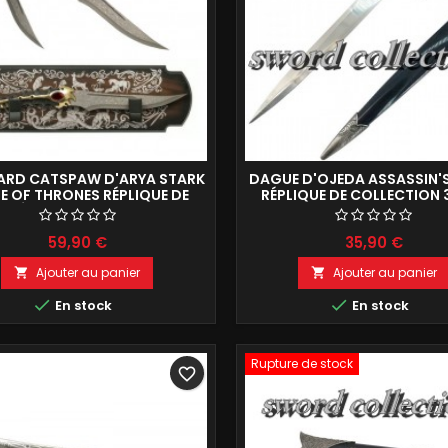
ARD CATSPAW D'ARYA STARK
DAGUE D'OJEDA ASSASSIN'
 OF THRONES RÉPLIQUE DE
RÉPLIQUE DE COLLECTION
DÉCORATION 48CM
59,90 €
35,90 €
Ajouter au panier
Ajouter au panier




En stock
En stock
Rupture de stock
favorite_border