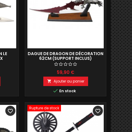
 LE
DAGUE DE DRAGON DE DÉCORATION
UX
62CM (SUPPORT INCLUS)
CTION
59,90 €
Ajouter au panier


En stock
Rupture de stock
favorite_border
favorite_border