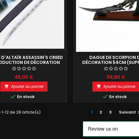
 D'ALTAÏR ASSASSIN'S CREED
DAGUE DE SCORPION 
ODUCTION DE DÉCORATION
DÉCORATION 54CM (SUP
57CM
INCLUS)
45,00 €
59,90 €
Ajouter au panier
Ajouter au panier




En stock
En stock
 1-12 de 28 article(s)
1
2
3
Suivant