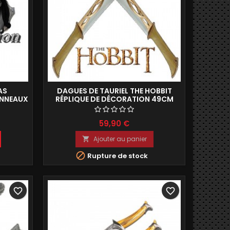
AS
DAGUES DE TAURIEL THE HOBBIT
ANNEAUX
RÉPLIQUE DE DÉCORATION 49CM
ATION
59,90 €
Ajouter au panier


Rupture de stock
favorite_border
favorite_border