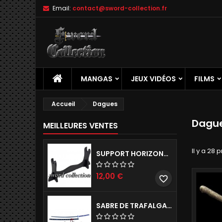
Email:
contact@sword-collection.fr
A
(
C
C
add_circle_outline
((
Vo
No
d'e
MANGAS
JEUX VIDÉOS
FILMS
Accueil
Dagues
Dagu
MEILLEURES VENTES
Il y a 28 
SUPPORT HORIZONTAL DE KATANA - 1 NIVEAU
12,00 €
favorite_border
SABRE DE TRAFALGAR LAW ONE PIECE - KIKOKU RÉPLIQUE DE COLLECTION 142 CM