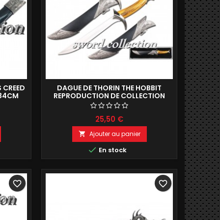
S CREED
DAGUE DE THORIN THE HOBBIT
 34CM
REPRODUCTION DE COLLECTION
29CM
25,50 €
Ajouter au panier


En stock
favorite_border
favorite_border