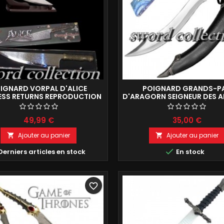
IGNARD VORPAL D'ALICE
POIGNARD GRANDS-P
SS RETURNS REPRODUCTION
D'ARAGORN SEIGNEUR DES 
DE COLLECTION 45CM
REPRODUCTION DE DÉCOR
43CM
49,99 €
35,00 €
Ajouter au panier
Ajouter au panier



Derniers articles en stock
En stock
favorite_border