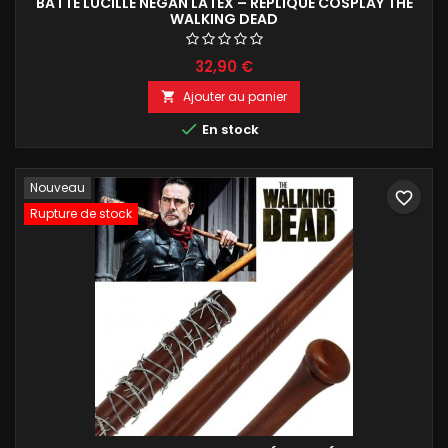
BATTE LUCILLE NEGAN LATEX – RÉPLIQUE COSPLAY THE
WALKING DEAD
32,90 €
Ajouter au panier


En stock
Nouveau
favorite_border
Rupture de stock