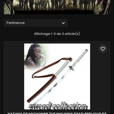

Pertinence
Affichage 1-3 de 3 article(s)
favorite_border
KATANA DE MICHONNE THE WALKING DEAD REPLIQUE DE