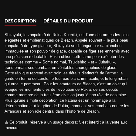
DESCRIPTION
DÉTAILS DU PRODUIT
Shirayuki, le zanpakutō de Rukia Kuchiki, est l’une des armes les plus
élégantes et emblématiques de Bleach. Appelé souvent « le plus beau
zanpakutō de type glace », Shirayuki se distingue par sa blancheur
immaculée et son pouvoir de glace, capable de figer ses ennemis avec
une précision redoutable. Rukia utilise cette lame pour exécuter des
techniques comme « Some no mai, Tsukishiro » et « Juhaku »,
transformant ses combats en véritables chorégraphies de glace.
Cette réplique reprend avec soin les détails distinctifs de l’arme : la
garde en forme de cercle, le fourreau blanc immaculé, et le long ruban
qui orne le pommeau. Pour les amateurs de Bleach, c’est un objet qui
évoque les moments clés de l’évolution de Rukia, de ses débuts
comme membre de la treizième division jusqu’à son rôle de capitaine.
Plus qu’une simple décoration, ce katana est un hommage à la
détermination et à la grâce de Rukia, marquant ses combats contre les
Arrancars et son rôle central dans l’histoire de Bleach.
⚠️ Ce produit, réservé à un usage décoratif, est interdit à la vente aux
mineurs.