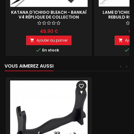
KATANA D'ICHIGO BLEACH - BANKAÏ
LAME D'ICHIGO
V4 RÉPLIQUE DE COLLECTION
REBUILD RE
DÉCORA
49,90 €
65
Ajouter au panier
Ajou




En stock
E
VOUS AIMEREZ AUSSI
<
>
favorite_border