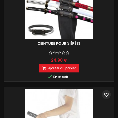
CEINTURE POUR 3 ÉPÉES
24,90 €
Ajouter au panier


En stock
favorite_border