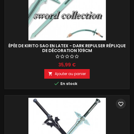
ÉPÉE DE KIRITO SAO EN LATEX - DARK REPULSER RÉPLIQUE
DE DÉCORATION 109CM
35,99 €
Ajouter au panier


En stock
favorite_border