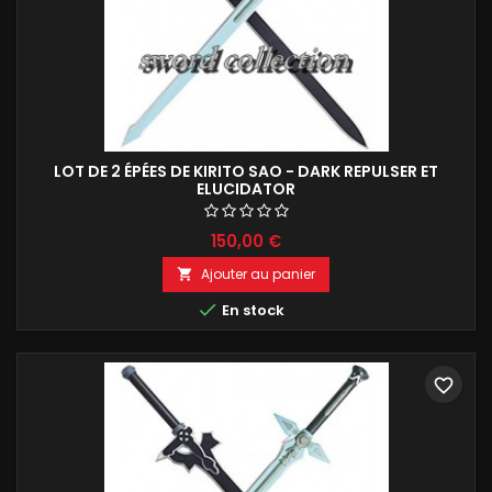
LOT DE 2 ÉPÉES DE KIRITO SAO - DARK REPULSER ET
ELUCIDATOR
150,00 €
Ajouter au panier


En stock
favorite_border