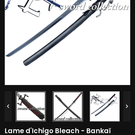


Lame d'Ichigo Bleach - Bankaï