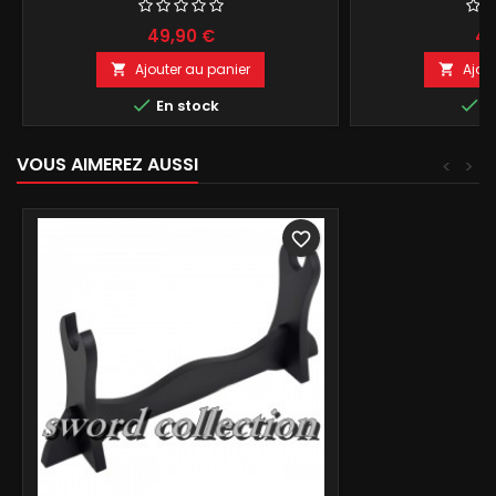
REPRODUCTION DE COLLECTION
103CM
49,90 €
49
Ajouter au panier
Ajou




En stock
E
VOUS AIMEREZ AUSSI
<
>
favorite_border