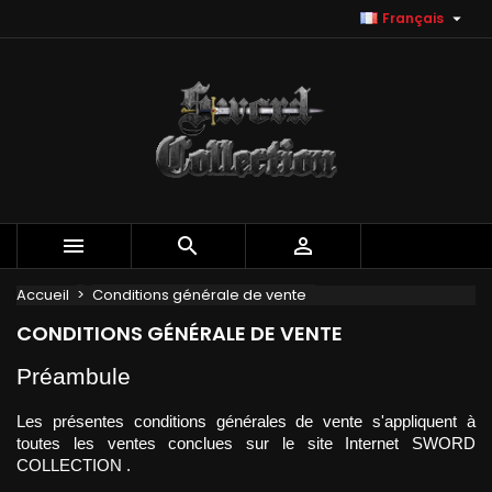

Français
Ajouter à ma liste d'envies
((modalTitle))
Créer une liste d'envies
Connexion
Créer une nouvelle liste
add_circle_outline
((confirmMessage))
Vous devez être connecté pour ajouter des produits à votr
Nom de la liste d'envies
d'envies.
((cancelText))
((modalDel
Annuler
Annuler
Créer une lis



Accueil
Conditions générale de vente
CONDITIONS GÉNÉRALE DE VENTE
Préambule 
Les présentes conditions générales de vente s'appliquent à 
toutes les ventes conclues sur le site Internet SWORD 
COLLECTION .