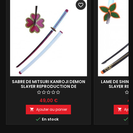
favorite_border
SABRE DE MITSURI KANROJI DEMON
LAME DE SHIN
SLAYER REPRODUCTION DE
SLAYER RE
COLLECTION 104CM
COLLEC
49,00 €
49
Ajouter au panier
Ajou




En stock
E