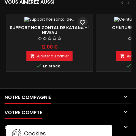
VOUS AIMEREZ AUSSI
<
>
favorite_border
SUPPORT HORIZONTAL DE KATANA - 1
CEINTURE 
NIVEAU
12,00 €
19
Ajouter au panier
Ajou




En stock
E

NOTRE COMPAGNIE

VOTRE COMPTE

CONTACT
Cookies