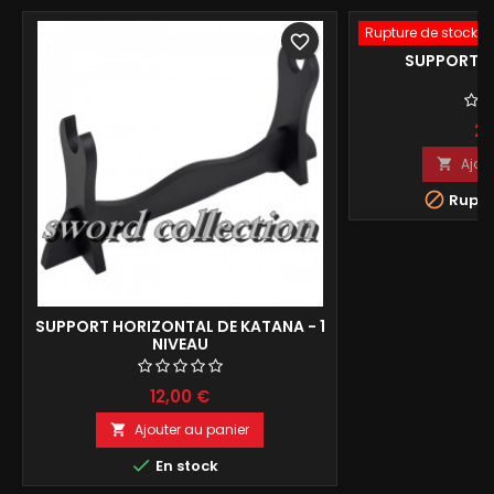
Rupture de stock
favorite_border
SUPPORT VE
25
Ajou


Ruptu
SUPPORT HORIZONTAL DE KATANA - 1
NIVEAU
12,00 €
Ajouter au panier


En stock