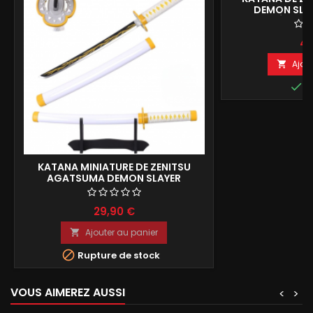
DEMON SLAY
DÉCORA
49
Ajou


E
KATANA MINIATURE DE ZENITSU
AGATSUMA DEMON SLAYER
REPRODUCTION DE DÉCORATION
45CM
29,90 €
Ajouter au panier


Rupture de stock
VOUS AIMEREZ AUSSI
<
>