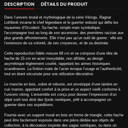
DESCRIPTION
DÉTAILS DU PRODUIT
Dans l’univers brutal et mythologique de la série Vikings, Ragnar
Lothbrok incarne le chef légendaire et le guerrier redouté qui défie les
royaumes d’Occident. Sa hache, simple mais symbolique,
l'accompagne tout au long de son ascension, des premières razzias aux
plus grands affrontements. Elle n’est pas qu’un outil de guerre : elle est
l’extension de sa volonté, de ses croyances, et de sa destinée.
Cette reproduction fidèle mesure 68 cm et se compose d’une tête de
hache de 15 cm en acier inoxydable, non affûtée, au design
asymétrique légèrement courbé, rappelant les armes historiques
scandinaves. La finition mate de l’acier évoque l’usage et l’authenticité,
tout en étant sécurisée pour une utilisation décorative.
Le manche en bois, sobre et robuste, est enveloppé d’une lanière en
cuir marron, apportant confort à la prise et un aspect vieilli conforme à
l’univers viking. L’ensemble est conçu pour donner l’impression d’un
objet sorti tout droit des fjords nordiques, prêt à accompagner un
guerrier dans ses expéditions.
Fournie avec un support mural en bois en forme de triangle, cette hache
peut être facilement exposée dans une pièce dédiée aux objets de
collection, à la décoration inspirée des sagas nordiques, ou dans un