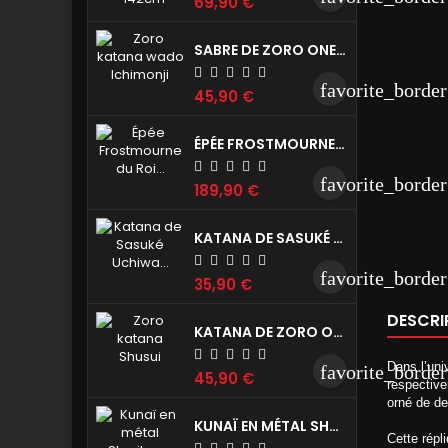
69,90 €
SABRE DE ZORO ONE PIECE - WADO ICHIMONJI RÉPLIQUE DE COLLECTION 104CM
favorite_border
45,90 €
ÉPÉE FROSTMOURNE DU ROI LICHE WORLD OF WARCRAFT RÉPLIQUE DE COLLECTION 107CM
favorite_border
189,90 €
KATANA DE SASUKÉ UCHIWA NOIR NARUTO - KUSANAGI REPLIQUE DE COLLECTION 102CM
favorite_border
35,90 €
DESCRI
KATANA DE ZORO ONE PIECE - SHUSUI REPRODUCTION DE DÉCORATION 104CM
Dans l’uni
favorite_border
45,90 €
respective
orné de de
KUNAÏ EN MÉTAL SHURIKEN NARUTO RÉPLIQUE DE DÉCORATION 26CM
Cette répl