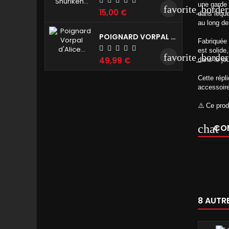
une garde 
favorite_border
15,00 €
dans leque
au long de
POIGNARD VORPAL D'ALICE MADNESS RETURNS REPRODUCTION DE COLLECTION 45CM
Fabriquée 
est solide
favorite_border
49,99 €
dans le je
Cette répl
accessoire
⚠️ Ce prod
COM
8 AUTR