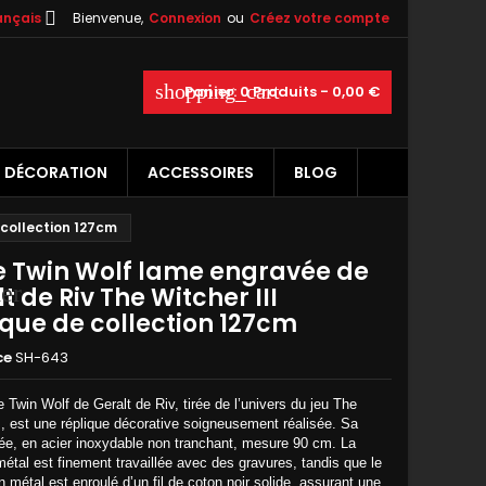

ançais
Bienvenue,
Connexion
ou
Créez votre compte
×
×
×
shopping_cart
Panier:
0
Produits - 0,00 €
DÉCORATION
ACCESSOIRES
BLOG
n
 collection 127cm
s
 Twin Wolf lame engravée de
er
t de Riv The Witcher III
ique de collection 127cm
ce
SH-643
 Twin Wolf de Geralt de Riv, tirée de l’univers du jeu The
I, est une réplique décorative soigneusement réalisée. Sa
ée, en acier inoxydable non tranchant, mesure 90 cm. La
étal est finement travaillée avec des gravures, tandis que le
métal est enroulé d’un fil de coton noir solide, assurant une