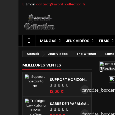
Email:
contact@sword-collection.fr
A
C
C
add
Vo
No
d'e
MANGAS
JEUX VIDÉOS
FILMS
Accueil
Jeux Vidéos
The Witcher
Lame 
MEILLEURES VENTES

SUPPORT HORIZONTAL DE KATANA - 1 NIVEAU
favorite_border
12,00 €
SABRE DE TRAFALGAR LAW ONE PIECE - KIKOKU RÉPLIQUE DE COLLECTION 142 CM
favorite_border