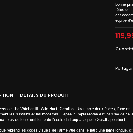
bonne pri
têtes de l
est accomp
équipé d’u
119,9
Quantit
Partager
PTION
DÉTAILS DU PRODUIT
vers de The Witcher III: Wild Hunt, Geralt de Riv manie deux épées, l'une en ac
ment les humains et les monstres. L’épée ici représentée est inspirée de ce
ux têtes de loup, emblème de l’école du Loup à laquelle Geralt appartient.
ique reprend les codes visuels de l’arme vue dans le jeu : une lame longue, g