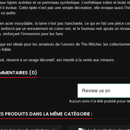
aux lignes acérées et un pommeau symbolique. L’esthétique sobre et brute ref
l il évolue. Cette épée n’est pas une simple décoration, elle évoque aussi l’his
 sa quête.
en acier inoxydable, la lame n’est pas tranchante, ce qui en fait une pièce 
, renforcé par un enroulement en coton noir, et le fourreau noir ajoute un nivea
u, renforçant l’immersion pour les fans.
ique est idéale pour les amateurs de l’univers de The Witcher, les collectionn
 fidèle.
uit, réservé à un usage décoratif, est interdit à la vente aux mineurs.
MENTAIRES (0)
Aucun avis n'a été publié pour 
ES PRODUITS DANS LA MÊME CATÉGORIE :