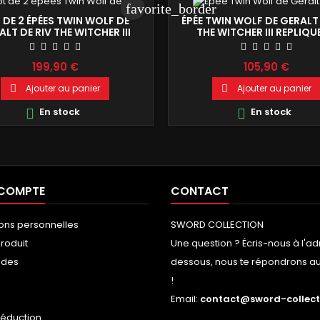
favorite_border
 DE 2 ÉPÉES TWIN WOLF DE
ÉPÉE TWIN WOLF DE GERALT 
ALT DE RIV THE WITCHER III
THE WITCHER III REPLIQU
ODUCTION DE COLLECTION
COLLECTION 127CM
127CM
199,90 €
105,90 €
Ajouter au panier
Ajouter au panier


En stock
En stock


 COMPTE
CONTACT
ions personnelles
SWORD COLLECTION
roduit
Une question ? Écris-nous à l'ad
des
dessous, nous te répondrons au 
!
s
Email:
contact@sword-collecti
réduction