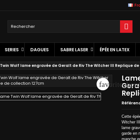
Fr
jouter à ma liste d'envies
réer une liste d'envies
onnexion

_circle_outline
Créer une nouvelle liste
us devez être connecté pour ajouter des produits à votre liste
m de la liste d'envies
nvies.
SERIES
DAGUES
SABRE LASER
ÉPÉE EN LATEX
Annuler
Connexio
Twin Wolf lame engravée de Geralt de Riv The Witcher III Replique de
Annuler
Créer une liste d'envie
Lame
favorite_bord

Geral
Repl
Référen
Cette épée
Witcher II
lame grav
garde en m
manche en 