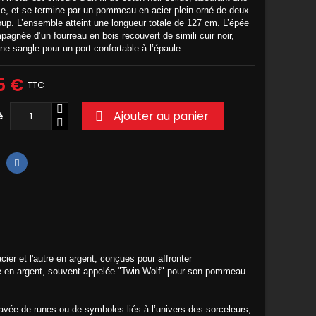
se, et se termine par un pommeau en acier plein orné de deux
oup. L’ensemble atteint une longueur totale de 127 cm. L’épée
agnée d’un fourreau en bois recouvert de simili cuir noir,
ne sangle pour un port confortable à l’épaule.
5 €
TTC
Ajouter au panier
é

ier et l'autre en argent, conçues pour affronter
lle en argent, souvent appelée "Twin Wolf" pour son pommeau
ravée de runes ou de symboles liés à l’univers des sorceleurs,