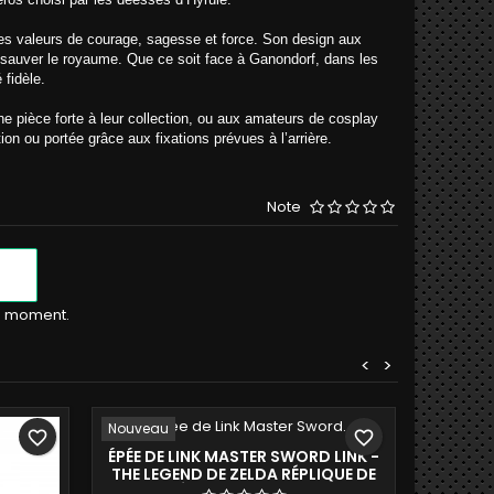
t les valeurs de courage, sagesse et force. Son design aux
sauver le royaume. Que ce soit face à Ganondorf, dans les
 fidèle.
ne pièce forte à leur collection, ou aux amateurs de cosplay
on ou portée grâce aux fixations prévues à l’arrière.
Note
le moment.
<
>
Nouveau
Nouvea
favorite_border
favorite_border
ÉPÉE DE LINK MASTER SWORD LINK -
THE LEGEND DE ZELDA RÉPLIQUE DE
DÉCORATION 110CM