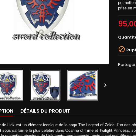
permetten
prise en 
95,0
Quantit

Rupt
Partager

PTION
DÉTAILS DU PRODUIT
r de Link est un élément iconique de la saga The Legend of Zelda, l’un des o
sous sa forme la plus célèbre dans Ocarina of Time et Twilight Princess, so
la protection physique de Link contre ses ennemis, mais aussi son rôle de hé