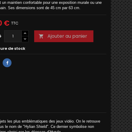
t un maintien confortable pour une exposition murale ou une
main. Ses dimensions sont de 45 cm par 63 cm.
0 €
TTC
Ajouter au panier
é

ure de stock
bjets les plus emblématiques des jeux vidéo. On le retrouve
us le nom de "Hylian Shield". Ce dernier symbolise non
ros choisi par les déesses d’Hyrule.