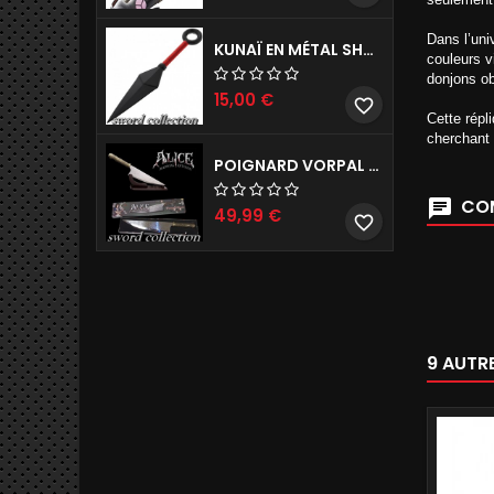
Dans l’uni
KUNAÏ EN MÉTAL SHURIKEN NARUTO RÉPLIQUE DE DÉCORATION 26CM
couleurs v
donjons ob
15,00 €
favorite_border
Cette répl
cherchant 
POIGNARD VORPAL D'ALICE MADNESS RETURNS REPRODUCTION DE COLLECTION 45CM
COM
49,99 €
favorite_border
9 AUTR