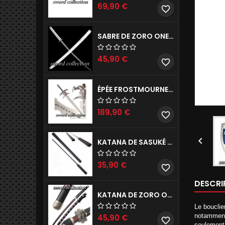
69,90 €
favorite_border
SABRE DE ZORO ONE PIECE - WADO ICHIMONJI RÉPLIQUE DE COLLECTION 104CM
45,90 €
favorite_border
ÉPÉE FROSTMOURNE DU ROI LICHE WORLD OF WARCRAFT RÉPLIQUE DE COLLECTION 107CM
189,90 €
favorite_border

KATANA DE SASUKÉ UCHIWA NOIR NARUTO - KUSANAGI REPLIQUE DE COLLECTION 102CM
35,90 €
favorite_border
DESCRI
KATANA DE ZORO ONE PIECE - SHUSUI REPRODUCTION DE DÉCORATION 104CM
Le bouclie
notamment 
45,90 €
favorite_border
seulement 