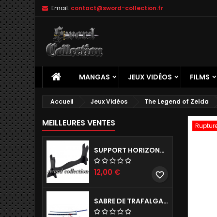
Email:
contact@sword-collection.fr
A
C
C
add_circle_outline
Vo
No
d'e
MANGAS
JEUX VIDÉOS
FILMS
Accueil
Jeux Vidéos
The Legend of Zelda
MEILLEURES VENTES
Rupture
SUPPORT HORIZONTAL DE KATANA - 1 NIVEAU
12,00 €
favorite_border
SABRE DE TRAFALGAR LAW ONE PIECE - KIKOKU RÉPLIQUE DE COLLECTION 142 CM