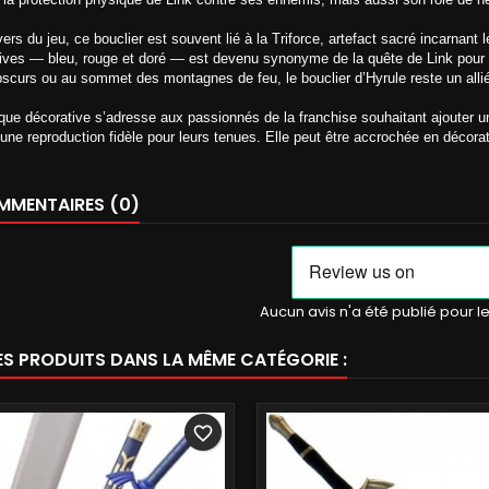
vers du jeu, ce bouclier est souvent lié à la Triforce, artefact sacré incarnan
ives — bleu, rouge et doré — est devenu synonyme de la quête de Link pour 
scurs ou au sommet des montagnes de feu, le bouclier d’Hyrule reste un allié
ique décorative s’adresse aux passionnés de la franchise souhaitant ajouter u
une reproduction fidèle pour leurs tenues. Elle peut être accrochée en décorati
MENTAIRES (0)
Aucun avis n'a été publié pour 
ES PRODUITS DANS LA MÊME CATÉGORIE :
favorite_border