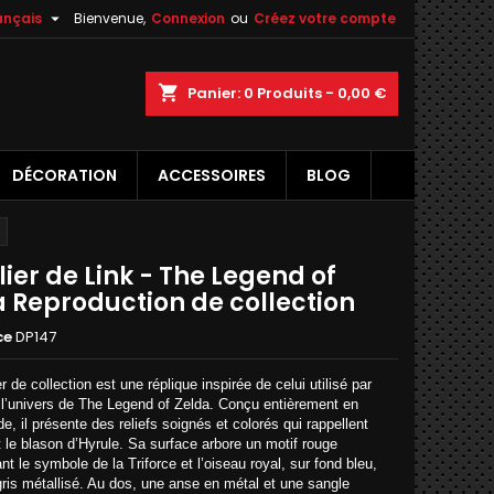

ançais
Bienvenue,
Connexion
ou
Créez votre compte
×
×
×
shopping_cart
Panier:
0
Produits - 0,00 €
DÉCORATION
ACCESSOIRES
BLOG
n
s
ier de Link - The Legend of
a Reproduction de collection
ce
DP147
r de collection est une réplique inspirée de celui utilisé par
 l’univers de The Legend of Zelda. Conçu entièrement en
ide, il présente des reliefs soignés et colorés qui rappellent
 le blason d’Hyrule. Sa surface arbore un motif rouge
nt le symbole de la Triforce et l’oiseau royal, sur fond bleu,
ris métallisé. Au dos, une anse en métal et une sangle