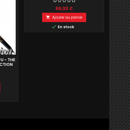
99,00 €
Ajouter au panier


En stock
U - THE
ÉPÉE 
UCTION
LEGEN
M
D